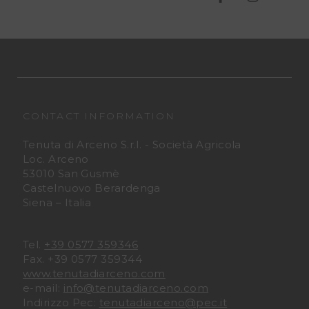
e
e
n
n
u
u
t
t
CONTACT INFORMATION
Tenuta di Arceno S.r.l. - Società Agricola
a
a
Loc. Arceno
53010 San Gusmè
D
D
Castelnuovo Berardenga
Siena – Italia
i
i
A
A
Tel.
+39 0577 359346
Fax. +39 0577 359344
r
r
www.tenutadiarceno.com
e-mail:
info@tenutadiarceno.com
c
c
Indirizzo Pec:
tenutadiarceno@pec.it