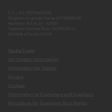
e
e
C.F. / P.I. 01113960528
n
n
Registro Imprese Siena 01113960528
Numero R.E.A. SI - 121631
Capitale Sociale Euro 10.000,00 i.v.
o
o
Società a Socio Unico
F
I
a
n
Media/Trade
US Contact Information
c
s
Information for Visitors
e
t
Privacy
b
a
Cookies
Information to Customers and Suppliers
o
g
Procedure for Exercising Your Rights
o
r