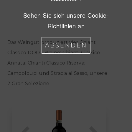
Sehen Sie sich unsere Cookie-
Richtlinien an
Das Weingut produziert
vier
Chianti
ABSENDEN
Classico DOCG Weine: Chianti Classico
Annata; Chianti Classico Riserva;
Campoloupi und Strada al Sasso,
unsere
2
Gran Selezione.