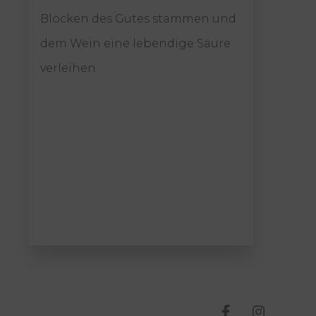
Bode
Blöcken des Gutes stammen und
Rebg
dem Wein eine lebendige Säure
wide
verleihen.
Ausd
resp
äuße
Wei
lieb
Bode
T
T