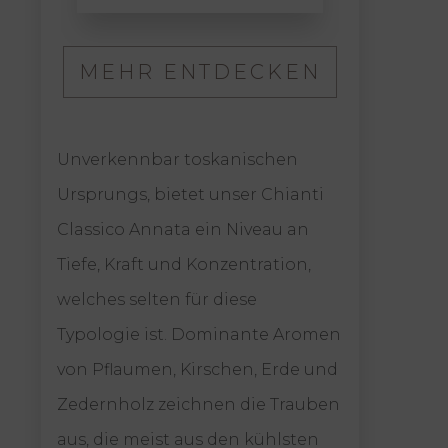
BOUT
M
MEHR ENTDECKEN
ABOUT
HIANTI
CHIANTI
LASSICO
Seit
CLASSICO
ISERVA
Unverkennbar toskanischen
Chia
ANNATA
Ursprungs, bietet unser Chianti
Tosk
Classico Annata ein Niveau an
prod
Tiefe, Kraft und Konzentration,
die
welches selten für diese
Hüge
Typologie ist. Dominante Aromen
Wein
von Pflaumen, Kirschen, Erde und
Wein
Zedernholz zeichnen die Trauben
einz
aus, die meist aus den kühlsten