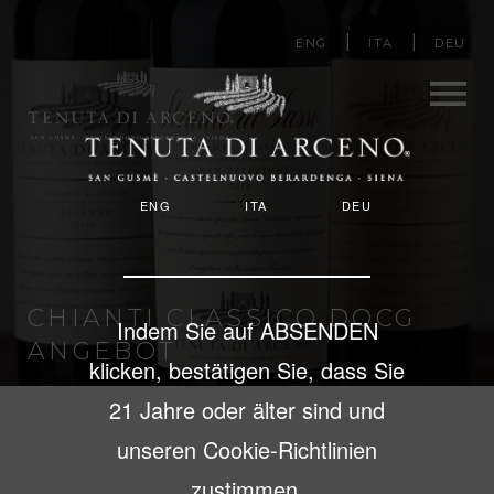
Image
Direkt
ENG
ITA
DEU
zum
Inhalt
Men
ENG
ITA
DEU
u
CHIANTI CLASSICO DOCG
Indem Sie auf ABSENDEN
ANGEBOT
klicken, bestätigen Sie, dass Sie
21 Jahre oder älter sind und
unseren Cookie-Richtlinien
zustimmen.