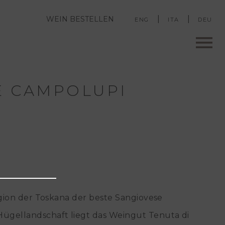
WEIN BESTELLEN
ENG
ITA
DEU
Men
WEIN BESTELLEN
E CAMPOLUPI
u
egion der Toskana der beste Sangiovese
ügellandschaft liegt das Weingut Tenuta di