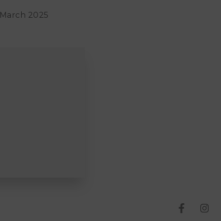
 March 2025
T
T