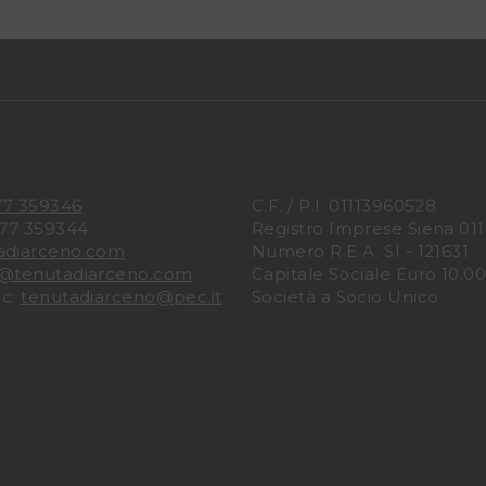
77 359346
C.F. / P.I. 01113960528
577 359344
Registro Imprese Siena 01
adiarceno.com
Numero R.E.A. SI - 121631
o@tenutadiarceno.com
Capitale Sociale Euro 10.000
ec:
tenutadiarceno@pec.it
Società a Socio Unico