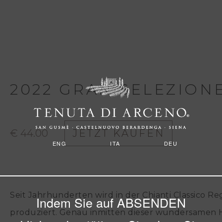
Direkt
zum
Inhalt
2022
GRAN SELEZION
€ 44.00
JETZT KAUFEN
ENG
ITA
DEU
Seit Jahrhunderten wird in der Chianti Classico R
Indem Sie auf ABSENDEN
produziert. Genau inmitten dieser wundersamen H