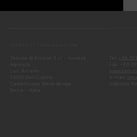
CONTACT INFORMATION
Tenuta di Arceno S.r.l. - Società
Tel.
+39 05
Agricola
Fax. +39 0
Loc. Arceno
www.tenut
53010 San Gusmè
e-mail:
inf
Castelnuovo Berardenga
Indirizzo P
Siena – Italia