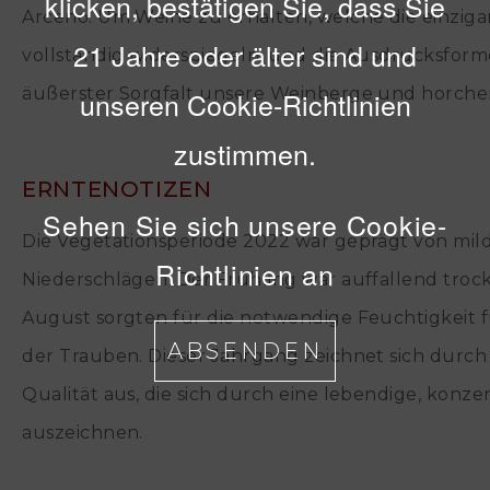
klicken, bestätigen Sie, dass Sie
Arceno. Um Weine zu erhalten, welche die einzig
21 Jahre oder älter sind und
vollständig widerspiegeln, und die Ausdrucksform
äußerster Sorgfalt unsere Weinberge und horchen
unseren Cookie-Richtlinien
zustimmen.
ERNTENOTIZEN
Sehen Sie sich unsere Cookie-
Die Vegetationsperiode 2022 war geprägt von mi
Richtlinien an
Niederschlägen. Der Frühling war auffallend trock
August sorgten für die notwendige Feuchtigkeit 
ABSENDEN
der Trauben. Dieser Jahrgang zeichnet sich durc
Qualität aus, die sich durch eine lebendige, konz
auszeichnen.