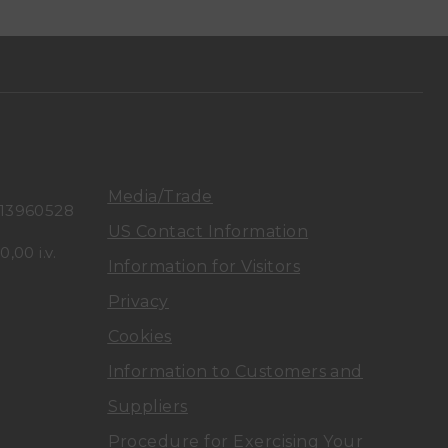
e
e
n
n
u
u
t
t
a
a
Media/Trade
113960528
US Contact Information
D
D
,00 i.v.
Information for Visitors
i
i
Privacy
A
A
Cookies
r
r
Information to Customers and
Suppliers
c
c
Procedure for Exercising Your