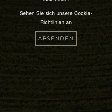
I
A
Sehen Sie sich unsere Cookie-
Richtlinien an
R
C
ABSENDEN
E
N
O