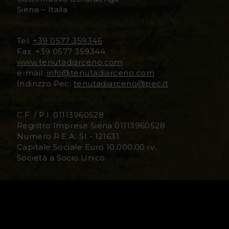
Siena – Italia
D
D
i
i
Tel.
+39 0577 359346
Fax. +39 0577 359344
A
A
www.tenutadiarceno.com
e-mail:
info@tenutadiarceno.com
r
r
Indirizzo Pec:
tenutadiarceno@pec.it
c
c
C.F. / P.I. 01113960528
e
e
Registro Imprese Siena 01113960528
Numero R.E.A. SI - 121631
n
n
Capitale Sociale Euro 10.000,00 i.v.
Società a Socio Unico
o
o
F
I
Media/Trade
US Contact Information
a
n
Information for Visitors