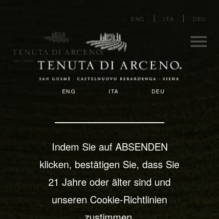
Direkt
ENG
ITA
DEU
zum
Inhalt
Men
T
ENG
ITA
DEU
u
E
N
U
Indem Sie auf ABSENDEN
T
klicken, bestätigen Sie, dass Sie
A
21 Jahre oder älter sind und
unseren Cookie-Richtlinien
D
zustimmen.