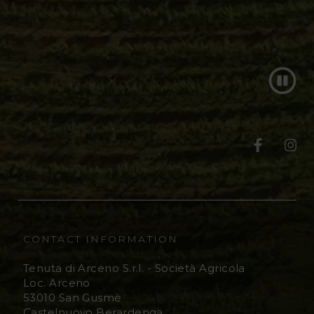
T
T
e
e
n
n
u
u
CONTACT INFORMATION
t
t
Tenuta di Arceno S.r.l. - Società Agricola
Loc. Arceno
a
a
53010 San Gusmè
Castelnuovo Berardenga