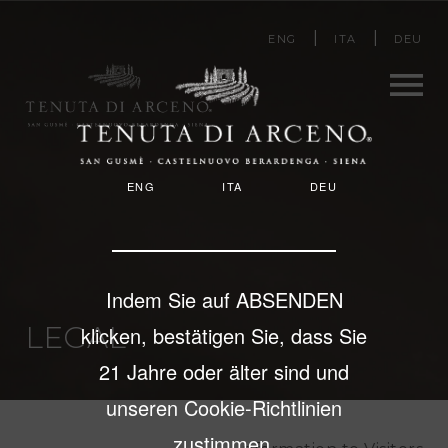
Direkt
ENG
ITA
DEU
zum
Inhalt
Men
ENG
ITA
DEU
u
Indem Sie auf ABSENDEN
LEGAL
klicken, bestätigen Sie, dass Sie
21 Jahre oder älter sind und
unseren Cookie-Richtlinien
zustimmen.