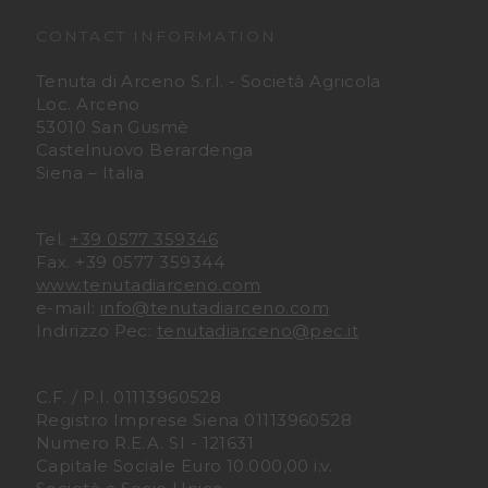
u
u
CONTACT INFORMATION
t
t
Tenuta di Arceno S.r.l. - Società Agricola
Loc. Arceno
a
a
53010 San Gusmè
Castelnuovo Berardenga
Siena – Italia
D
D
i
i
Tel.
+39 0577 359346
Fax. +39 0577 359344
A
A
www.tenutadiarceno.com
e-mail:
info@tenutadiarceno.com
r
r
Indirizzo Pec:
tenutadiarceno@pec.it
c
c
C.F. / P.I. 01113960528
e
e
Registro Imprese Siena 01113960528
Numero R.E.A. SI - 121631
n
n
Capitale Sociale Euro 10.000,00 i.v.