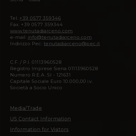
D
D
i
i
Tel.
+39 0577 359346
Fax. +39 0577 359344
A
A
www.tenutadiarceno.com
e-mail:
info@tenutadiarceno.com
r
r
Indirizzo Pec:
tenutadiarceno@pec.it
c
c
C.F. / P.I. 01113960528
e
e
Registro Imprese Siena 01113960528
Numero R.E.A. SI - 121631
n
n
Capitale Sociale Euro 10.000,00 i.v.
Società a Socio Unico
o
o
F
I
Media/Trade
US Contact Information
a
n
Information for Visitors
c
s