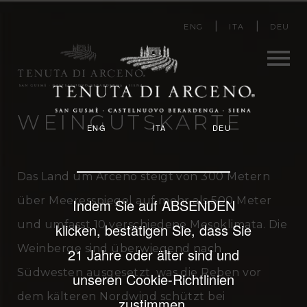
Direkt
ENG
ITA
DEU
zum
Inhalt
Men
WEINGUTSKARTE
ENG
ITA
DEU
u
Das Land um Arceno steigt von 300 Metern
über Meeresspiegel auf mehr als 500 Meter
Indem Sie auf ABSENDEN
und umfasst 10 verschiedene Mesoklimata. Die
klicken, bestätigen Sie, dass Sie
Weinberge sind überwiegend nach
21 Jahre oder älter sind und
Südwesten ausgesetzt, was die Reben vor
unseren Cookie-Richtlinien
dem kälteren Nordwind schützt bei
zustimmen.