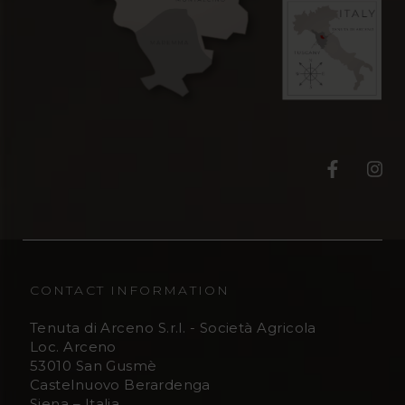
T
T
e
e
n
n
u
u
CONTACT INFORMATION
t
t
Tenuta di Arceno S.r.l. - Società Agricola
Loc. Arceno
a
a
53010 San Gusmè
Castelnuovo Berardenga
Siena – Italia