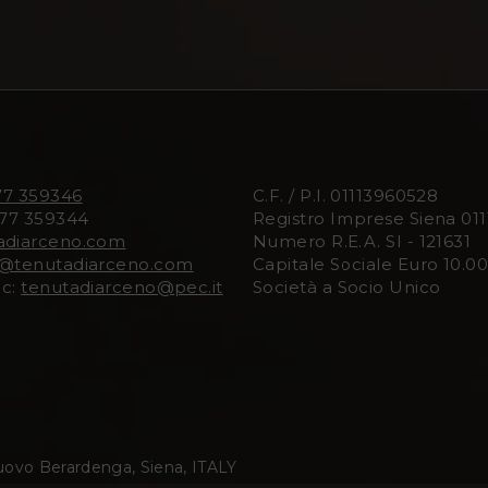
77 359346
C.F. / P.I. 01113960528
577 359344
Registro Imprese Siena 01
adiarceno.com
Numero R.E.A. SI - 121631
o@tenutadiarceno.com
Capitale Sociale Euro 10.000
ec:
tenutadiarceno@pec.it
Società a Socio Unico
uovo Berardenga, Siena, ITALY