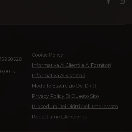
T
T
e
e
n
n
u
u
t
t
Cookie Policy
113960528
a
a
Informativa Ai Clienti e Ai Fornitori
,00 i.v.
Informativa Ai Visitatori
D
D
Modello Essercizio Dei Diritti
i
i
Privacy Policy Di Questo Sito
A
A
Procedura Dei Diritti Dell'Interessato
Rispettiamo L'Ambiente
r
r
c
c