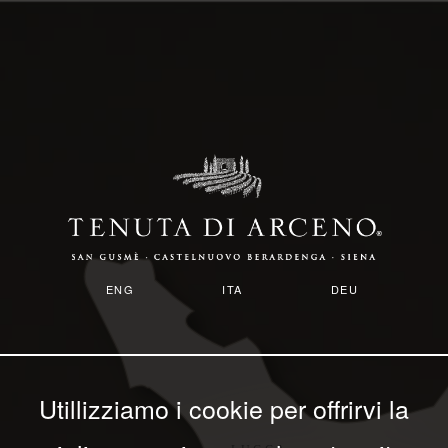
Salta
al
contenuto
principale
Image
ENG
ITA
DEU
Utillizziamo i cookie per offrirvi la