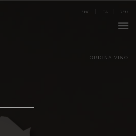
ENG
ITA
DEU
Men
ORDINA VINO
u