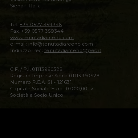
Siena – Italia
D
D
i
i
Tel.
+39 0577 359346
Fax. +39 0577 359344
A
A
www.tenutadiarceno.com
e-mail:
info@tenutadiarceno.com
r
r
Indirizzo Pec:
tenutadiarceno@pec.it
c
c
C.F. / P.I. 01113960528
e
e
Registro Imprese Siena 01113960528
Numero R.E.A. SI - 121631
n
n
Capitale Sociale Euro 10.000,00 i.v.
Società a Socio Unico
o
o
F
I
Cookie Policy
Informativa Ai Clienti e Ai Fornitori
a
n
Informativa Ai Visitatori