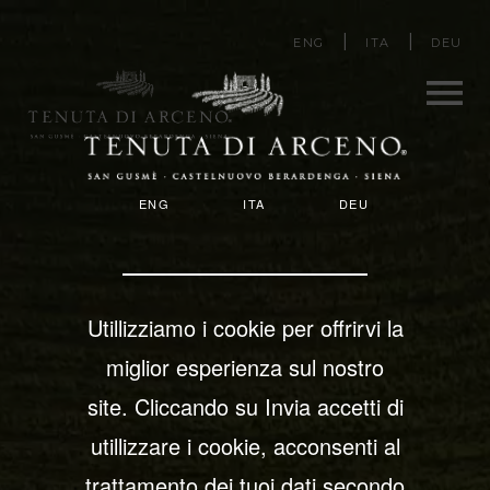
Salta
ENG
ITA
DEU
al
contenuto
principale
Men
T
ENG
ITA
DEU
u
E
N
U
Utillizziamo i cookie per offrirvi la
T
miglior esperienza sul nostro
A
site. Cliccando su Invia accetti di
utillizzare i cookie, acconsenti al
D
trattamento dei tuoi dati secondo