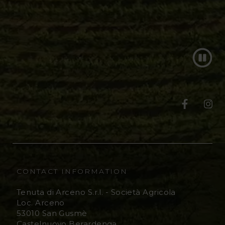
T
T
e
e
n
n
u
u
CONTACT INFORMATION
t
t
Tenuta di Arceno S.r.l. - Società Agricola
Loc. Arceno
a
a
53010 San Gusmè
Castelnuovo Berardenga