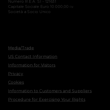
b
a
Numero R.E.A. SI - 121631
Capitale Sociale Euro 10.000,00 i.v.
o
g
Società a Socio Unico
o
r
k
a
m
Media/Trade
US Contact Information
Information for Visitors
Privacy
Cookies
Information to Customers and Suppliers
Procedure for Exercising Your Rights