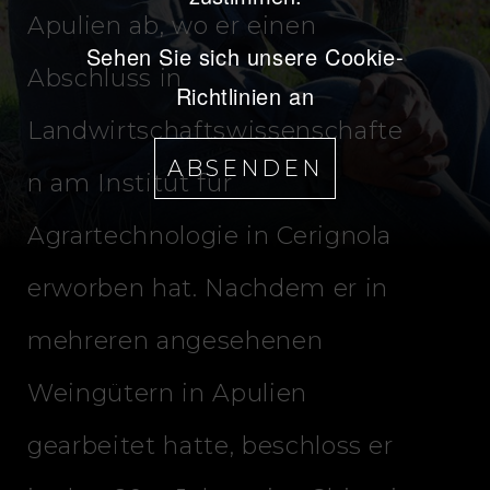
Apulien ab, wo er einen
Sehen Sie sich unsere Cookie-
Abschluss in
Richtlinien an
Landwirtschaftswissenschafte
ABSENDEN
n am Institut für
Agrartechnologie in Cerignola
erworben hat. Nachdem er in
mehreren angesehenen
Weingütern in Apulien
gearbeitet hatte, beschloss er