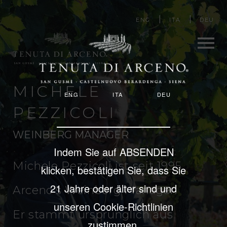
Image
Direkt
ENG
ITA
DEU
zum
Inhalt
Men
MICHELE
ENG
ITA
DEU
u
PEZZICOLI
WEINBERG MANAGER
Indem Sie auf ABSENDEN
Michele Pezzicoli ist seit 1995
klicken, bestätigen Sie, dass Sie
21 Jahre oder älter sind und
Arceno‘s Weinberg Manager.
unseren Cookie-Richtlinien
Er stammt ursprünglich aus
zustimmen.