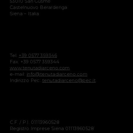
53010 San Gusmè
A
A
Castelnuovo Berardenga
Siena – Italia
r
r
c
c
e
e
Tel.
+39 0577 359346
n
n
Fax. +39 0577 359344
www.tenutadiarceno.com
o
o
e-mail:
info@tenutadiarceno.com
Indirizzo Pec:
tenutadiarceno@pec.it
F
I
a
n
c
s
e
t
C.F. / P.I. 01113960528
Registro Imprese Siena 01113960528